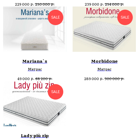
р.
р.
р.
р.
229 000
250 000
239 000
254 000
SALE
SALE
Mariana`s
Morbidone
Матрас
Матрас
р.
р.
р.
р.
49 000
68 200
289 000
300 000
SALE
Lady più zip