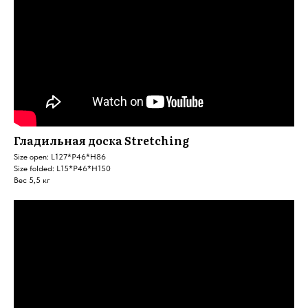
Гладильная доска Stretching
Size open: L127*P46*H86
Size folded: L15*P46*H150
Вес 5,5 кг