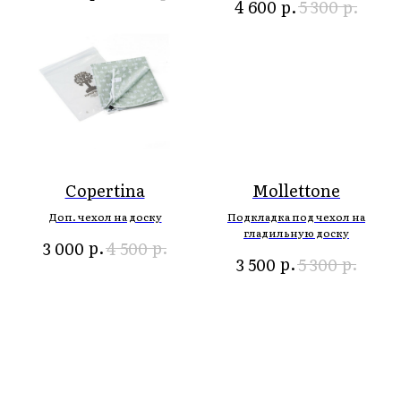
р.
р.
4 600
5 300
Copertina
Mollettone
Доп. чехол на доску
Подкладка под чехол на
гладильную доску
р.
р.
3 000
4 500
р.
р.
3 500
5 300