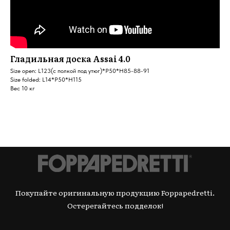
Гладильная доска Assai 4.0
Size open: L123(с полкой под утюг)*P50*H85-88-91
Size folded: L14*P50*H115
Вес 10 кг
Покупайте оригинальную продукцию Foppapedretti.
Остерегайтесь подделок!