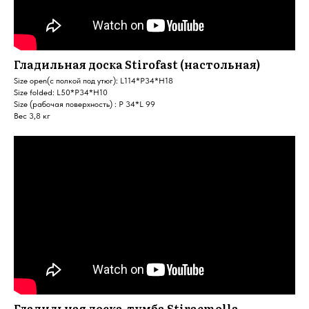
Гладильная доска Stirofast (настольная)
Size open(с полкой под утюг): L114*P34*H18
Size folded: L50*P34*H10
Size (рабочая поверхность) : P 34*L 99
Вес 3,8 кг
Гладильная доска-тумба Stiraemolla