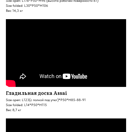
Size open: L178*P50*H96 (высота рабочей поверхности 87)
Size folded: L30*P50*H106
Вес 14,3 кг
Гладильная доска Assai
Size open: L123(с полкой под утюг)*P50*H85-88-91
Size folded: L14*P50*H115
Вес 8,7 кг