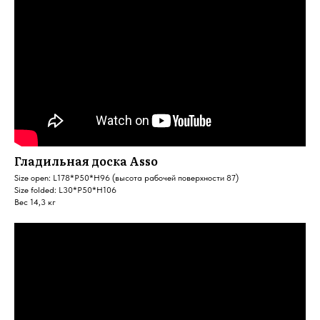
Гладильная доска Asso
Size open: L178*P50*H96 (высота рабочей поверхности 87)
Size folded: L30*P50*H106
Вес 14,3 кг