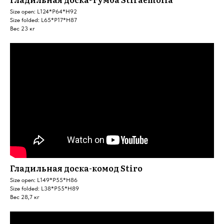
Size open: L124*P64*H92
Size folded: L65*P17*H87
Вес 23 кг
Гладильная доска-комод Stiro
Size open: L149*P55*H86
Size folded: L38*P55*H89
Вес 28,7 кг