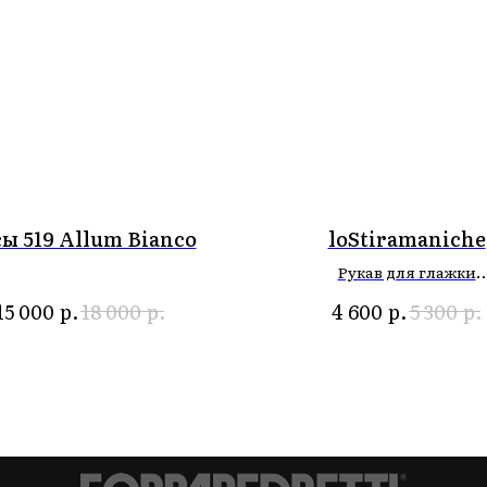
ы 519 Allum Bianco
loStiramaniche
Рукав для глажки
р.
р.
р.
р.
15 000
18 000
4 600
5 300