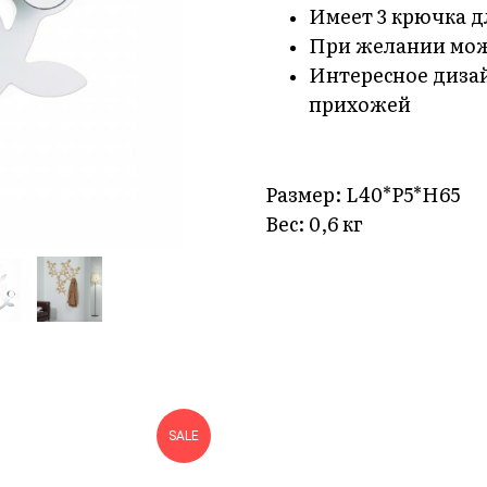
Имеет 3 крючка 
При желании мож
Интересное диза
прихожей
Размер: L40*P5*H65
Вес: 0,6 кг
SALE